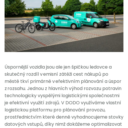
Úspornější vozidla jsou ale jen špičkou ledovce a
skutečný rozdíl v emisní zátěži cest nákupů po
městě tkví primárně v efektivním plánování a úspor
z rozsahu. Jednou z hlavních výhod rozvozu potravin
technologicky vyspělými logistickými společnostmi
je efektivní využití zdrojů. V DODO využíváme vlastní
logistickou platformu pro plánování provozu,
prostřednictvím které denně vyhodnocujeme stovky
datových vstupů, díky nimž dokážeme optimalizovat