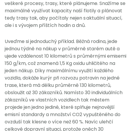
veškeré procesy, trasy, které plánujeme. Snažíme se
maximálně využívat kapacity naší flotily a plánovat
tedy trasy tak, aby počítaly nejen s aktuální situací,
ale i s vývojem příštích hodin a dnů.
Uveďme si jednoduchý příklad. Běžná rodina, jede
jednou týdně na nákup v průměrně starém autě a
ujede vzdálenost 10 kilometrů s průměrnými emisemi
150 g/km, což znamená 1,5 Kg oxidu uhličitého na
jeden nákup. Díky maximálnímu využití každého
vozidla, dokáže kurýr při rozvozu potravin na jedné
trase, která má délku průměrně 130 kilometrů,
obsloužit až 30 zákazníků. Namísto 30 individuálních
zákazníků ve vlastních vozidlech tak městem
projede jen jedno jediné, které splňuje nejnovější
emisní standardy a množství CO2 vypuštěného do
ovzduší tak klesne o více než 60 %. Navíc ulehčí
celkové dopravní situaci, protože oněch 30