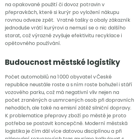
na opakované použití či dovoz potravin v
přepravkách, které si kurýr po vyložení nákupu
rovnou odveze zpět. Vratné tašky a obaly zákazník
jednoduše vrátí kurýrovi a nemusí se o nic dalšího
starat, což výrazně zvyšuje efektivitu recyklace i
opětovného používání.
Budoucnost městské logistiky
Počet automobilů na 1 000 obyvatel v České
republice neustále roste a s ním roste bohužel i stáří
vozového parku, což má negativní vliv nejen na
počet zraněných a usmrcených osob při dopravních
nehodách, ale také na emisní zátěž silniční dopravy.
K problematice přepravy zboží po městě je proto
potřeba se postavit koncepčně. Moderní městská
logistika je čím dál více datovou disciplínou a při
plánování rozvozových tras musíme kalkulovat s