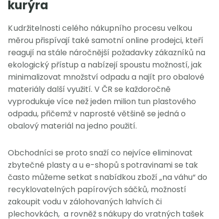
kurýra
K udržitelnosti celého nákupního procesu velkou
měrou přispívají také samotní online prodejci, kteří
reagují na stále náročnější požadavky zákazníků na
ekologický přístup a nabízejí spoustu možností, jak
minimalizovat množství odpadu a najít pro obalové
materiály další využití. V ČR se každoročně
vyprodukuje více než jeden milion tun plastového
odpadu, přičemž v naprosté většině se jedná o
obalový materiál na jedno použití.
Obchodníci se proto snaží co nejvíce eliminovat
zbytečné plasty a u e-shopů s potravinami se tak
často můžeme setkat s nabídkou zboží „na váhu“ do
recyklovatelných papírových sáčků, možností
zakoupit vodu v zálohovaných lahvích či
plechovkách, a rovněž s nákupy do vratných tašek