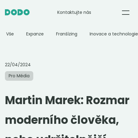
Kontaktujte nás
E-commerce
Vše
Expanze
Franšízing
Inovace a technologie
Potraviny
22/04/2024
Restaurace
Pro Média
DODO Partner
Martin Marek: Rozmar
O nás
moderního člověka,
Blog