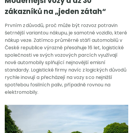
Modernější vozy a až 30
zákazníků na „jeden zátah“
Prvním z důvodů, proč může být rozvoz potravin
šetrnější variantou nákupu, je samotné vozidlo, které
nákup veze. Zatímco průměrné stáří automobilů v
České republice výrazně přesahuje 16 let, logistické
společnosti ve svých vozových parcích využívají
nové automobily splňující nejnovější emisní
standardy. Logistické firmy navíc z logických důvodů
rychle inovují a přecházejí na vozy s co nejnižší
spotřebou fosilních paliv, případně rovnou na
elektromobily.