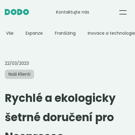
Kontaktujte nás
E-commerce
Vše
Expanze
Franšízing
Inovace a technologie
Potraviny
22/03/2023
Restaurace
Naši Klienti
DODO Partner
Rychlé a ekologicky
O nás
šetrné doručení pro
Blog