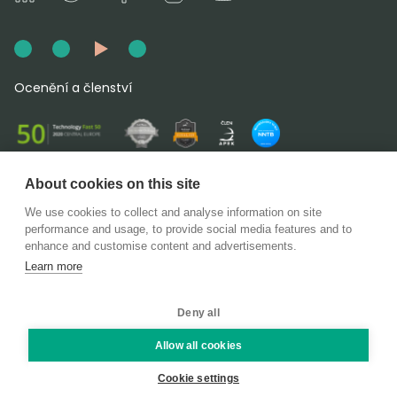
Ocenění a členství
About cookies on this site
DoDo Group SE | IČO: 06344470 | H 2003 vedená u
Městského soudu v Praze | Pernerova 676/51, Karlín, Praha
We use cookies to collect and analyse information on site
8, 186 00
performance and usage, to provide social media features and to
enhance and customise content and advertisements.
Copyright © DoDo Group SE 2026. všechna práva vyhrazena.
Learn more
Deny all
Allow all cookies
Cookie settings