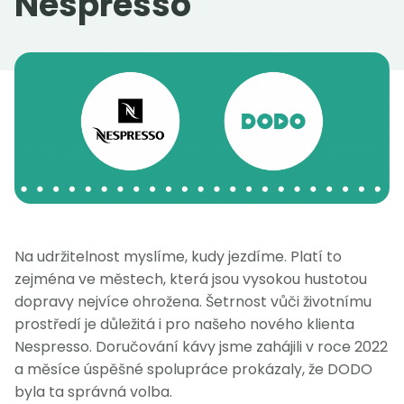
Nespresso
Práce v DODO
idodo.cz
idodo.bg
idodo.hu
idodo.pl
idodo.de
idodo.sk
idodo.at
Na udržitelnost myslíme, kudy jezdíme. Platí to
idodo.group
zejména ve městech, která jsou vysokou hustotou
dopravy nejvíce ohrožena. Šetrnost vůči životnímu
prostředí je důležitá i pro našeho nového klienta
Nespresso. Doručování kávy jsme zahájili v roce 2022
a měsíce úspěšné spolupráce prokázaly, že DODO
byla ta správná volba.