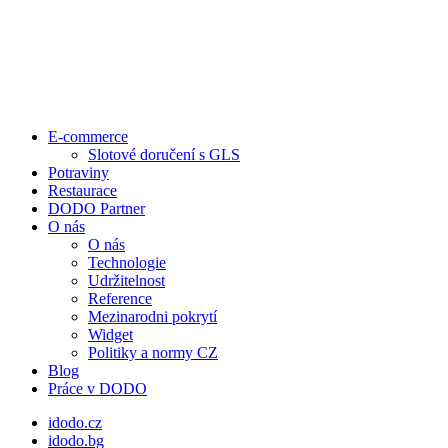
E-commerce
Slotové doručení s GLS
Potraviny
Restaurace
DODO Partner
O nás
O nás
Technologie
Udržitelnost
Reference
Mezinarodni pokrytí
Widget
Politiky a normy CZ
Blog
Práce v DODO
idodo.cz
idodo.bg