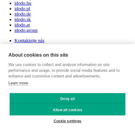
idodo.hu
idodo.pl
idodo.de
idodo.sk
idodo.at
idodo.group
Kontaktujte nás
Vše
Expanze
Franšízing
Inovace a technologie
Logistika
Naši
About cookies on this site
klienti
Nezařazené
Případové studie
Pro média
23/03/2022
We use cookies to collect and analyse information on site
performance and usage, to provide social media features and to
Logistika
enhance and customise content and advertisements.
Learn more
Last mile delivery trendy 2022
Deny all
Allow all cookies
Cookie settings