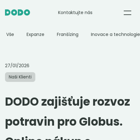
Kontaktujte nás
E-commerce
Vše
Expanze
Franšízing
Inovace a technologie
Potraviny
27/01/2026
Restaurace
Naši Klienti
DODO Partner
DODO zajišťuje rozvoz
O nás
potravin pro Globus.
Blog