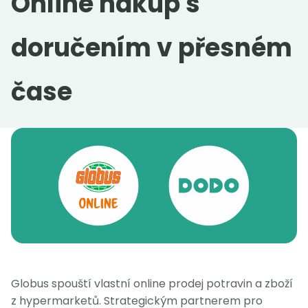
Online nákup s
Práce v DODO
doručením v přesném
čase
idodo.cz
idodo.bg
idodo.hu
idodo.pl
idodo.de
idodo.sk
idodo.at
idodo.group
Globus spouští vlastní online prodej potravin a zboží
z hypermarketů. Strategickým partnerem pro