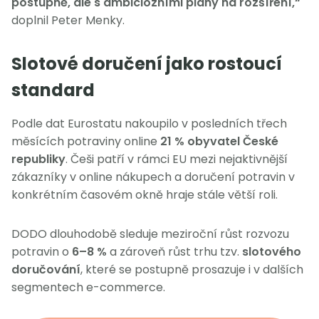
postupně, ale s ambiciózními plány na rozšíření,“
doplnil Peter Menky.
Slotové doručení jako rostoucí
standard
Podle dat Eurostatu nakoupilo v posledních třech
měsících potraviny online
21 % obyvatel České
republiky
. Češi patří v rámci EU mezi nejaktivnější
zákazníky v online nákupech a doručení potravin v
konkrétním časovém okně hraje stále větší roli.
DODO dlouhodobě sleduje meziroční růst rozvozu
potravin o
6–8 %
a zároveň růst trhu tzv.
slotového
doručování
, které se postupně prosazuje i v dalších
segmentech e-commerce.