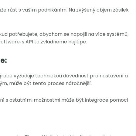
že růst s vaším podnikáním. Na zvýšený objem zásilek
.
kud potřebujete, abychom se napojili na více systémů,
oftware, s API to zvládneme nejlépe.
e:
egrace vyžaduje technickou dovednost pro nastavení a
tým, může být tento proces náročnější.
ní s ostatními možnostmi může být integrace pomocí