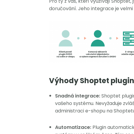
Pro ty z vás, kteří využívají Shoptet,
doručování. Jeho integrace je velmi
Výhody Shoptet plugin
Snadná integrace:
Shoptet plugin
vašeho systému. Nevyžaduje zvláš
administraci e-shopu na Shoptet
Automatizace:
Plugin automatic