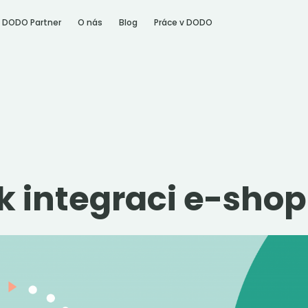
DODO Partner
O nás
Blog
Práce v DODO
 k integraci e-sh