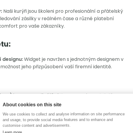
:
Naši kurýři jsou školeni pro profesionální a přátelský
ledování zásilky v reálném čase a různé platební
 komfort pro vaše zákazníky.
tu:
 designu:
Widget je navržen s jednotným designem v
možnost jeho přizpůsobení vaší firemní identitě.
face) integrace přináší oběma stranám největší
zovat práci s objednávkami. Z technického hlediska je
About cookies on this site
kmile ho nastavíme, odpadne vám spousta starostí a
We use cookies to collect and analyse information on site performance
and usage, to provide social media features and to enhance and
customise content and advertisements.
Learn more