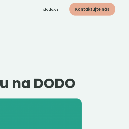
Kontaktujte nás
idodo.cz
idodo.bg
idodo.hu
idodo.pl
idodo.de
idodo.sk
idodo.at
idodo.group
opu na DODO