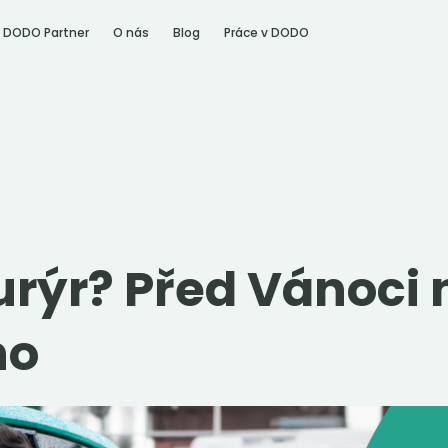
DODO Partner
O nás
Blog
Práce v DODO
rýr? Před Vánoci 
ho