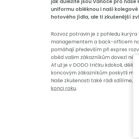
jak důležité jsou Vánoce pro naše 
uniformu obléknou i naši kolegové
hotového jídla, ale ti zkušenější 
Rozvoz potravin je z pohledu kurýra
managementem a back-officem najdet
pomáhají především při expres rozvo
oběd vašim zákazníkům dovezl něk
Ať už je v DODO tričku kdokoli, dě
koncovým zákazníkům poskytli maximá
Naše zkušenosti také rádi sdílíme, t
konci roku
.