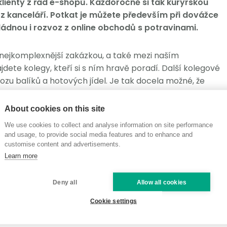
klienty z řad e-shopů. Každoročně si tak kurýrskou
 z kanceláří. Potkat je můžete především při dovážce
zvládnou i rozvoz z online obchodů s potravinami.
 nejkomplexnější zakázkou, a také mezi naším
e kolegy, kteří si s ním hravě poradí. Další kolegové
zu balíků a hotových jídel. Je tak docela možné, že
do z našeho managementu.
láme maximum pro to, abychom dodrželi termíny a
About cookies on this site
lní servis. A to nejen o Vánocích, ale po celý rok.
We use cookies to collect and analyse information on site performance
řeba jako v
článku 10 tipů pro hladký rozvoz potravin na
and usage, to provide social media features and to enhance and
customise content and advertisements.
Learn more
Deny all
Allow all cookies
Cookie settings