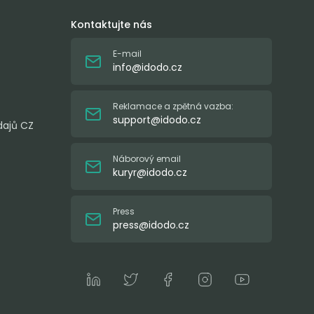
Kontaktujte nás
E-mail
info@idodo.cz
Reklamace a zpětná vazba:
support@idodo.cz
dajů CZ
Náborový email
kuryr@idodo.cz
Press
press@idodo.cz