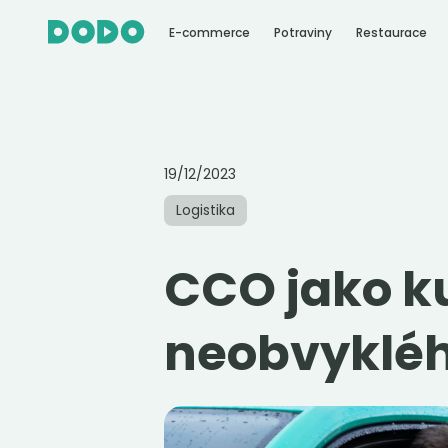
E-commerce
Potraviny
Restaurace
19/12/2023
Logistika
CCO jako ku
neobvyklé