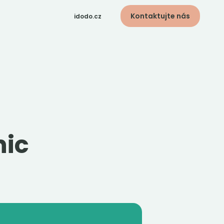
Kontaktujte nás
idodo.cz
idodo.bg
idodo.hu
idodo.pl
idodo.de
idodo.sk
idodo.at
idodo.group
nic