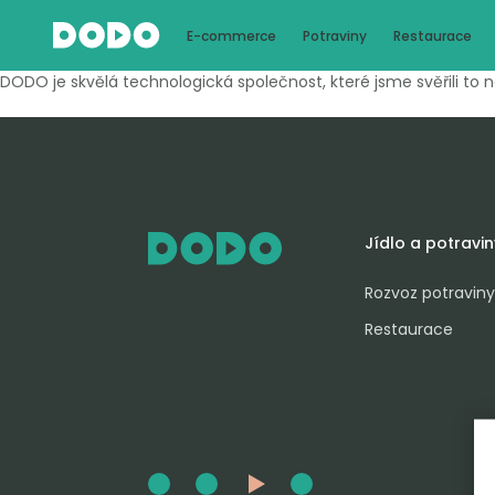
E-commerce
Potraviny
Restaurace
DODO je skvělá technologická společnost, které jsme svěřili to 
Jídlo a potravin
Rozvoz potraviny
Restaurace