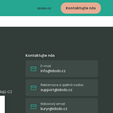
Kontaktujte nás
idodo.cz
idodo.bg
idodo.hu
idodo.pl
idodo.de
idodo.sk
idodo.at
idodo.group
Kontaktujte nás
E-mail
info@idodo.cz
Reklamace a zpětná vazba:
support@idodo.cz
dajů CZ
Náborový email
kuryr@idodo.cz