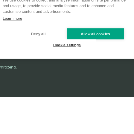
We use cookies to collect and analyse information on site performance
Pro média
and usage, to provide social media features and to enhance and
customise content and advertisements.
Politiky a normy CZ
Learn more
Deny all
Allow all cookies
dená u
arlín, Praha 8,
Cookie settings
yhrazena.