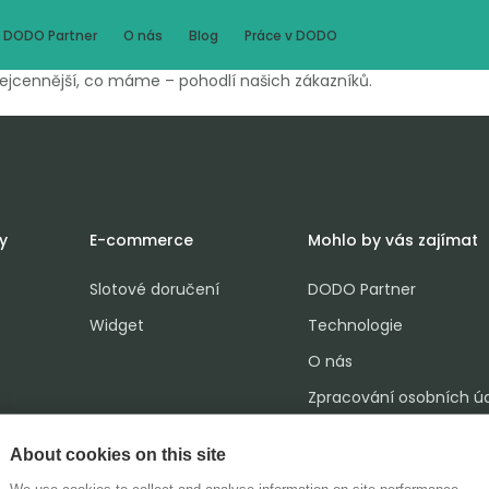
DODO Partner
O nás
Blog
Práce v DODO
nejcennější, co máme – pohodlí našich zákazníků.
y
E-commerce
Mohlo by vás zajímat
Slotové doručení
DODO Partner
Widget
Technologie
O nás
Zpracování osobních ú
O cookies
About cookies on this site
Whistleblowing