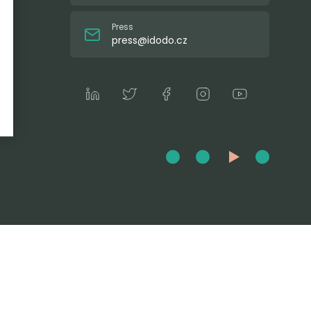
Press
press@idodo.cz